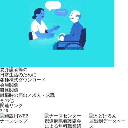
要介護者等の
日常生活のために
各種様式ダウンロード
会員関係
研修関係
離職時の届出／求人・求職
その他
関連リンク
3
/
6
ナースシップ
都道府県看護協会
届出制データベー
による無料職業紹
ス