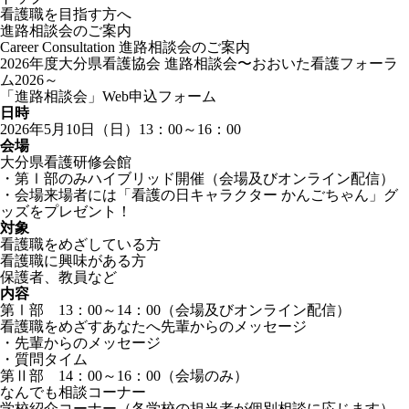
看護職を目指す方へ
進路相談会のご案内
Career Consultation
進路相談会のご案内
2026年度大分県看護協会 進路相談会〜おおいた看護フォーラ
ム2026～
「進路相談会」Web申込フォーム
日時
2026年5月10日（日）13：00～16：00
会場
大分県看護研修会館
・第Ⅰ部のみハイブリッド開催（会場及びオンライン配信）
・会場来場者には「看護の日キャラクター かんごちゃん」グ
ッズをプレゼント！
対象
看護職をめざしている方
看護職に興味がある方
保護者、教員など
内容
第Ⅰ部 13：00～14：00（会場及びオンライン配信）
看護職をめざすあなたへ先輩からのメッセージ
・先輩からのメッセージ
・質問タイム
第Ⅱ部 14：00～16：00（会場のみ）
なんでも相談コーナー
学校紹介コーナー（各学校の担当者が個別相談に応じます）