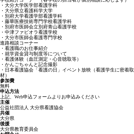
・大分大学医学部看護学科
・大分県立看護科学大学
・別府大学看護学部看護学科
・藤華医療技術専門学校看護学科
・別府市医師会立別府青山看護学校
・中津ファビオラ看護学校
・大分市医師会看護専門学校
進路相談コーナー
・看護職のお仕事紹介
・就学資金貸与制度等について
・看護体験（血圧測定・心音聴取等）
・かんごちゃんと記念撮影
・日本看護協会「看護の日」イベント放映（看護学生に密着取
材）
参加費
無料
申込方法
上記、Web申込フォームよりお申込みください
主催
公益社団法人 大分県看護協会
共催
大分県
後援
大分県教育委員会