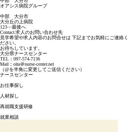
中部 大分市
オアシス病院グループ
中部 大分市
大分丘の上病院
1
2
3
⋯
最後へ
Contact
求人のお問い合わせ先
見学希望や求人内容のお問合せは 下記までお気軽にご連絡く
ださい。
お待ちしています。
大分県ナースセンター
TEL：
097-574-7136
Mail：oita＠nurse-center.net
（@を半角に変更してご送信ください）
ナースセンター
お仕事探し
人材探し
再就職支援研修
就業相談