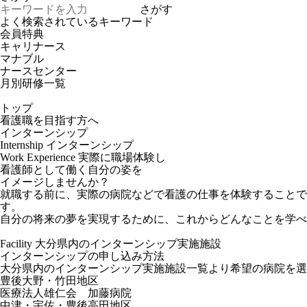
さがす
よく検索されているキーワード
会員特典
キャリナース
マナブル
ナースセンター
月別研修一覧
トップ
看護職を目指す方へ
インターンシップ
Internship
インターンシップ
Work Experience
実際に職場体験し
看護師として働く自分の姿を
イメージしませんか？
就職する前に、実際の病院などで看護の仕事を体験すること
す。
自分の将来の夢を実現するために、これからどんなことを学べ
Facility
大分県内のインターンシップ実施施設
インターンシップの申し込み方法
大分県内のインターンシップ実施施設一覧より希望の病院を選
豊後大野・竹田地区
医療法人雄仁会 加藤病院
中津・宇佐・豊後高田地区