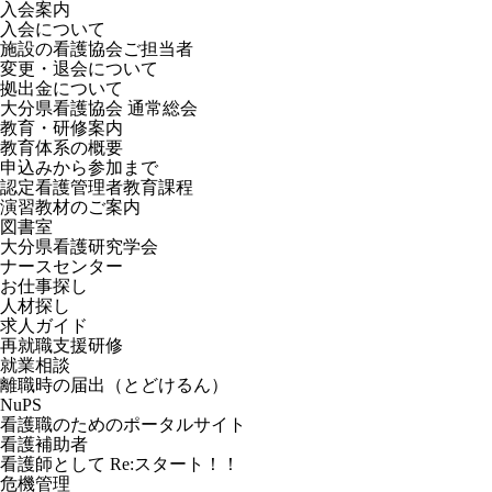
入会案内
入会について
施設の看護協会ご担当者
変更・退会について
拠出金について
大分県看護協会 通常総会
教育・研修案内
教育体系の概要
申込みから参加まで
認定看護管理者教育課程
演習教材のご案内
図書室
大分県看護研究学会
ナースセンター
お仕事探し
人材探し
求人ガイド
再就職支援研修
就業相談
離職時の届出（とどけるん）
NuPS
看護職のためのポータルサイト
看護補助者
看護師として Re:スタート！！
危機管理