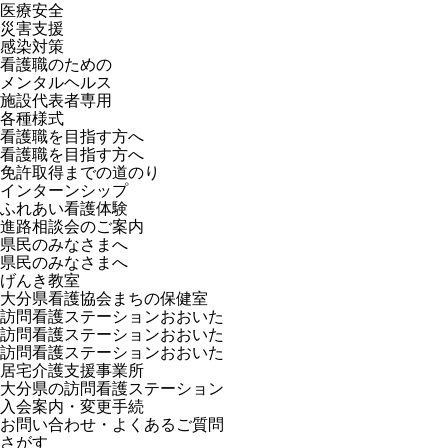
医療安全
災害支援
感染対策
看護職のための
メンタルヘルス
施設代表者専用
各種様式
看護職を目指す方へ
看護職を目指す方へ
免許取得までの道のり
インターンシップ
ふれあい看護体験
進路相談会のご案内
県民のみなさまへ
県民のみなさまへ
げんき教室
大分県看護協会まちの保健室
訪問看護ステーションおおいた
訪問看護ステーションおおいた
訪問看護ステーションおおいた
居宅介護支援事業所
大分県の訪問看護ステーション
入会案内・変更手続
お問い合わせ・よくあるご質問
さがす