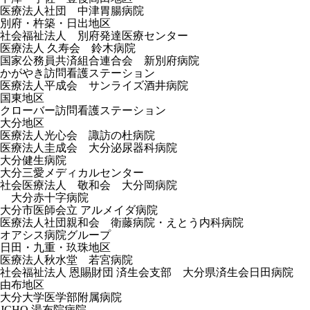
医療法人社団 中津胃腸病院
別府・杵築・日出地区
社会福祉法人 別府発達医療センター
医療法人 久寿会 鈴木病院
国家公務員共済組合連合会 新別府病院
かがやき訪問看護ステーション
医療法人平成会 サンライズ酒井病院
国東地区
クローバー訪問看護ステーション
大分地区
医療法人光心会 諏訪の杜病院
医療法人圭成会 大分泌尿器科病院
大分健生病院
大分三愛メディカルセンター
社会医療法人 敬和会 大分岡病院
大分赤十字病院
大分市医師会立 アルメイダ病院
医療法人社団親和会 衛藤病院・えとう内科病院
オアシス病院グループ
日田・九重・玖珠地区
医療法人秋水堂 若宮病院
社会福祉法人 恩賜財団 済生会支部 大分県済生会日田病院
由布地区
大分大学医学部附属病院
JCHO 湯布院病院