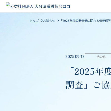
トップ
お知らせ
「2025年度産業保健に関わる保健師
協会のご案内
看護職の方へ
看護職を目指す方へ
県民のみなさまへ
2025.09.13
その他
「2025
大分県看護協会について
入会案内
免許取得までの道のり
げんき教室
会長
教育
イン
大分
調査」ご協
入会について
教育
施設の看護協会ご担当者
申込
変更・退会について
認定
お知らせ
アク
拠出金について
演習
図書
大分県看護協会 通常総会