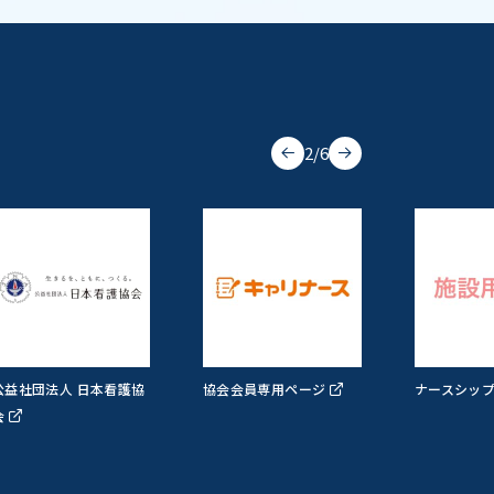
2
/
6
公益社団法人 日本看護協
協会会員専用ページ
ナースシッ
会