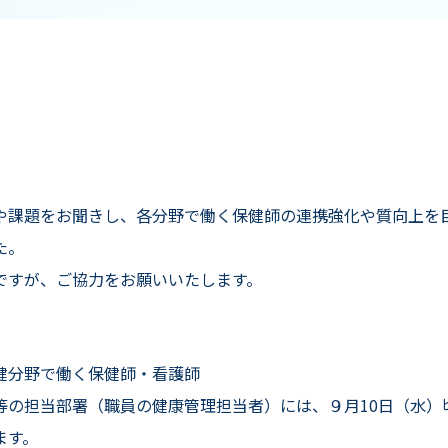
県看護研究学会
NuPS
看護職のためのポータルサイ
看護補助者
看護師として Re:スタート！！
や課題をお聞きし、各分野で働く保健師の連携強化や質向上を
た。
ですが、ご協力をお願いいたします。
健分野で働く保健師・看護師
等の担当部署（職員の健康管理担当者）には、９月10日（水）
ます。