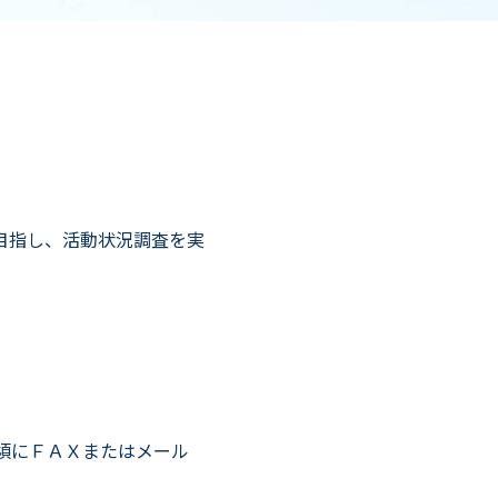
ト
施設代表者専用
各種様式
目指し、活動状況調査を実
頃にＦＡＸまたはメール