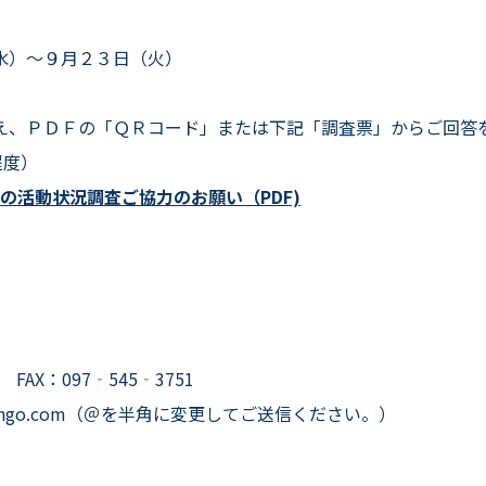
水）～９月２３日（火）
え、ＰＤＦの「ＱＲコード」または下記「調査票」からご回答
程度）
等の活動状況調査ご協力のお願い（PDF)
 FAX：097‐545‐3751
a-kango.com（＠を半角に変更してご送信ください。）