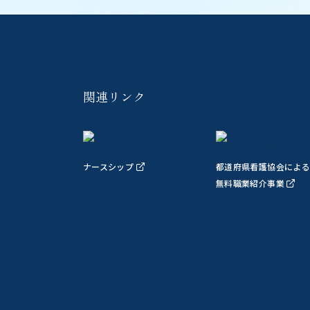
関連リンク
用ページ
ナースシップ
都道府県看護協会による
無料職業紹介事業