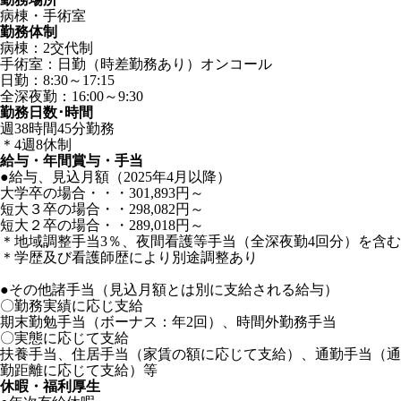
病棟・手術室
勤務体制
病棟：2交代制
手術室：日勤（時差勤務あり）オンコール
日勤：8:30～17:15
全深夜勤：16:00～9:30
勤務日数･時間
週38時間45分勤務
＊4週8休制
給与・年間賞与・手当
●給与、見込月額（2025年4月以降）
大学卒の場合・・・301,893円～
短大３卒の場合・・298,082円～
短大２卒の場合・・289,018円～
＊地域調整手当3％、夜間看護等手当（全深夜勤4回分）を含む
＊学歴及び看護師歴により別途調整あり
●その他諸手当（見込月額とは別に支給される給与）
〇勤務実績に応じ支給
期末勤勉手当（ボーナス：年2回）、時間外勤務手当
〇実態に応じて支給
扶養手当、住居手当（家賃の額に応じて支給）、通勤手当（通
勤距離に応じて支給）等
休暇・福利厚生