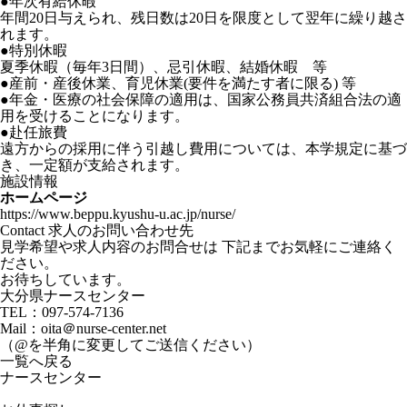
●年次有給休暇
年間20日与えられ、残日数は20日を限度として翌年に繰り越さ
れます。
●特別休暇
夏季休暇（毎年3日間）、忌引休暇、結婚休暇 等
●産前・産後休業、育児休業(要件を満たす者に限る) 等
●年金・医療の社会保障の適用は、国家公務員共済組合法の適
用を受けることになります。
●赴任旅費
遠方からの採用に伴う引越し費用については、本学規定に基づ
き、一定額が支給されます。
施設情報
ホームページ
https://www.beppu.kyushu-u.ac.jp/nurse/
Contact
求人のお問い合わせ先
見学希望や求人内容のお問合せは 下記までお気軽にご連絡く
ださい。
お待ちしています。
大分県ナースセンター
TEL：
097-574-7136
Mail：oita＠nurse-center.net
（@を半角に変更してご送信ください）
一覧へ戻る
ナースセンター