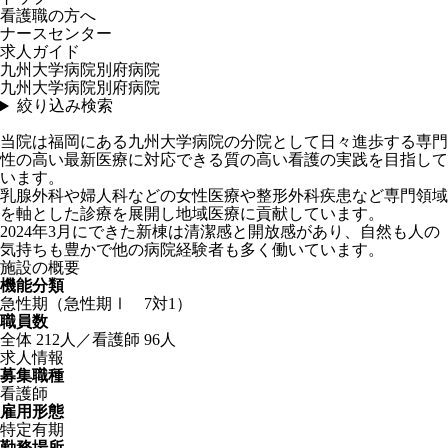
看護職の方へ
ナースセンター
求人ガイド
九州大学病院別府病院
九州大学病院別府病院
絞り込み検索
当院は福岡にある九州大学病院の分院として日々進歩する専門
性の高い最新医療に対応できる質の高い看護の実践を目指して
います。
乳腺外科や婦人科などの女性医療や整形外科疾患など専門領域
を軸とした診療を展開し地域医療に貢献しています。
2024年3月にできた新棟は清潔感と開放感があり、自然も人の
気持ちも豊かで他の病院経験者も多く働いています。
施設の概要
機能分類
急性期（急性期Ⅰ 7対1）
職員数
全体 212人／看護師 96人
求人情報
募集職種
看護師
雇用形態
特定有期
勤務場所