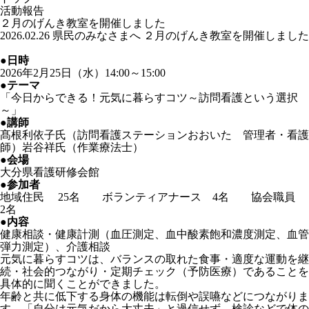
活動報告
２月のげんき教室を開催しました
2026.02.26
県民のみなさまへ
２月のげんき教室を開催しました
●
日時
2026年2月25日（水）14:00～15:00
●
テーマ
「今日からできる！元気に暮らすコツ～訪問看護という選択
～」
●
講師
髙根利依子氏（訪問看護ステーションおおいた 管理者・看護
師）岩谷祥氏（作業療法士）
●
会場
大分県看護研修会館
●
参加者
地域住民 25名 ボランティアナース 4名 協会職員
2名
●
内容
健康相談・健康計測（血圧測定、血中酸素飽和濃度測定、血管
弾力測定）、介護相談
元気に暮らすコツは、バランスの取れた食事・適度な運動を継
続・社会的つながり・定期チェック（予防医療）であることを
具体的に聞くことができました。
年齢と共に低下する身体の機能は転倒や誤嚥などにつながりま
す。「自分は元気だから大丈夫」と過信せず、検診などで体の