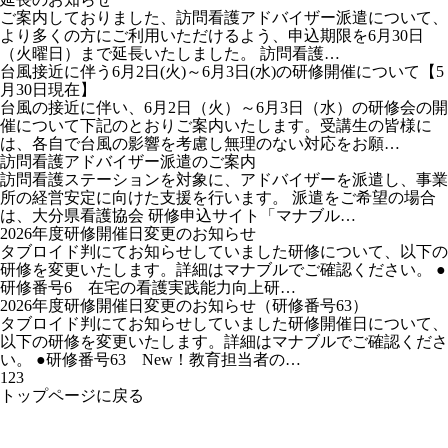
ご案内しておりました、訪問看護アドバイザー派遣について、
より多くの方にご利用いただけるよう、申込期限を6月30日
（火曜日）まで延長いたしました。 訪問看護…
台風接近に伴う6月2日(火)～6月3日(水)の研修開催について【5
月30日現在】
台風の接近に伴い、6月2日（火）～6月3日（水）の研修会の開
催について下記のとおりご案内いたします。受講生の皆様に
は、各自で台風の影響を考慮し無理のない対応をお願…
訪問看護アドバイザー派遣のご案内
訪問看護ステーションを対象に、アドバイザーを派遣し、事業
所の経営安定に向けた支援を行います。 派遣をご希望の場合
は、大分県看護協会 研修申込サイト「マナブル…
2026年度研修開催日変更のお知らせ
タブロイド判にてお知らせしていました研修について、以下の
研修を変更いたします。詳細はマナブルでご確認ください。 ●
研修番号6 在宅の看護実践能力向上研…
2026年度研修開催日変更のお知らせ（研修番号63）
タブロイド判にてお知らせしていました研修開催日について、
以下の研修を変更いたします。詳細はマナブルでご確認くださ
い。 ●研修番号63 New！教育担当者の…
1
2
3
トップページに戻る