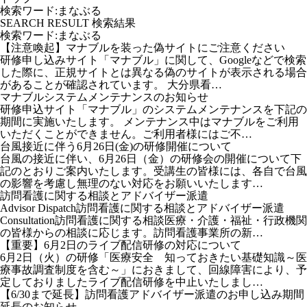
検索ワード:まなぶる
SEARCH RESULT
検索結果
検索ワード:まなぶる
【注意喚起】マナブルを装った偽サイトにご注意ください
研修申し込みサイト「マナブル」に関して、Googleなどで検索
した際に、正規サイトとは異なる偽のサイトが表示される場合
があることが確認されています。 大分県看…
マナブルシステムメンテナンスのお知らせ
研修申込サイト「マナブル」のシステムメンテナンスを下記の
期間に実施いたします。 メンテナンス中はマナブルをご利用
いただくことができません。ご利用者様にはご不…
台風接近に伴う6月26日(金)の研修開催について
台風の接近に伴い、6月26日（金）の研修会の開催について下
記のとおりご案内いたします。受講生の皆様には、各自で台風
の影響を考慮し無理のない対応をお願いいたします…
訪問看護に関する相談とアドバイザー派遣
Advisor Dispatch訪問看護に関する相談とアドバイザー派遣
Consultation訪問看護に関する相談医療・介護・福祉・行政機関
の皆様からの相談に応じます。訪問看護事業所の新…
【重要】6月2日のライブ配信研修の対応について
6月2日（火）の研修「医療安全 知っておきたい基礎知識～医
療事故調査制度を含む～」におきまして、回線障害により、予
定しておりましたライブ配信研修を中止いたしまし…
【6/30まで延長】訪問看護アドバイザー派遣のお申し込み期間
延長のお知らせ